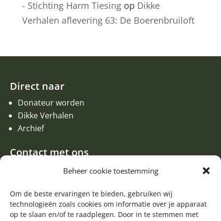
- Stichting Harm Tiesing
op
Dikke
Verhalen aflevering 63: De Boerenbruiloft
Direct naar
Donateur worden
Dikke Verhalen
Archief
Contact met ons
Een aanvraag of oproep plaatsen
Beheer cookie toestemming
Donateur worden
Contact met de redactie van de Zwerfsteen
Om de beste ervaringen te bieden, gebruiken wij
technologieën zoals cookies om informatie over je apparaat
Algemene informatie
op te slaan en/of te raadplegen. Door in te stemmen met