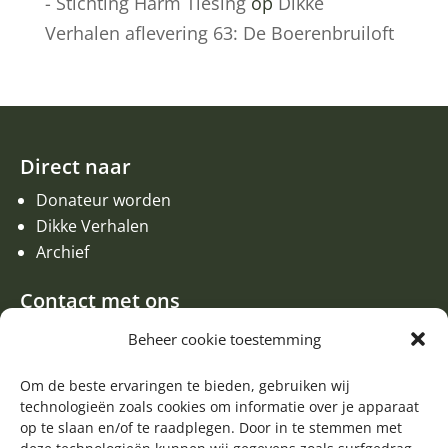
- Stichting Harm Tiesing
op
Dikke
Verhalen aflevering 63: De Boerenbruiloft
Direct naar
Donateur worden
Dikke Verhalen
Archief
Contact met ons
Een aanvraag of oproep plaatsen
Beheer cookie toestemming
Donateur worden
Contact met de redactie van de Zwerfsteen
Om de beste ervaringen te bieden, gebruiken wij
technologieën zoals cookies om informatie over je apparaat
Algemene informatie
op te slaan en/of te raadplegen. Door in te stemmen met