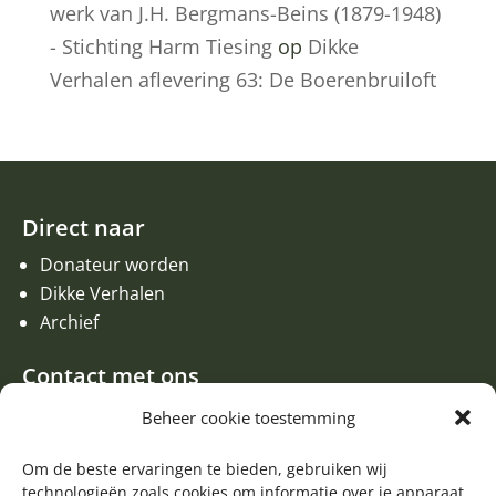
werk van J.H. Bergmans-Beins (1879-1948)
- Stichting Harm Tiesing
op
Dikke
Verhalen aflevering 63: De Boerenbruiloft
Direct naar
Donateur worden
Dikke Verhalen
Archief
Contact met ons
Een aanvraag of oproep plaatsen
Beheer cookie toestemming
Donateur worden
Om de beste ervaringen te bieden, gebruiken wij
Contact met de redactie van de Zwerfsteen
technologieën zoals cookies om informatie over je apparaat