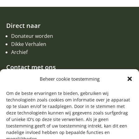
Direct naar
Donateur worden
Dikke Verhalen
Archief
Contact met ons
Een aanvraag of oproep plaatsen
Beheer cookie toestemming
Donateur worden
Contact met de redactie van de Zwerfsteen
Om de beste ervaringen te bieden, gebruiken wij
technologieën zoals cookies om informatie over je apparaat
Algemene informatie
op te slaan en/of te raadplegen. Door in te stemmen met
deze technologieën kunnen wij gegevens zoals surfgedrag

of unieke ID's op deze site verwerken. Als je geen
Volg ons op Facebook
toestemming geeft of uw toestemming intrekt, kan dit een
nadelige invloed hebben op bepaalde functies en
mogelijkheden.