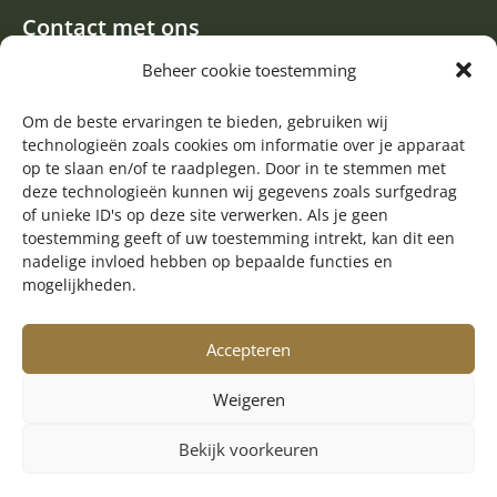
Contact met ons
Een aanvraag of oproep plaatsen
Beheer cookie toestemming
Donateur worden
Contact met de redactie van de Zwerfsteen
Om de beste ervaringen te bieden, gebruiken wij
technologieën zoals cookies om informatie over je apparaat
Algemene informatie
op te slaan en/of te raadplegen. Door in te stemmen met
deze technologieën kunnen wij gegevens zoals surfgedrag

of unieke ID's op deze site verwerken. Als je geen
Volg ons op Facebook
toestemming geeft of uw toestemming intrekt, kan dit een
nadelige invloed hebben op bepaalde functies en
mogelijkheden.
Accepteren
Weigeren
Bekijk voorkeuren
© Copyright 2025 Stichting Harm Tiesing
Realisatie:
Getaweb