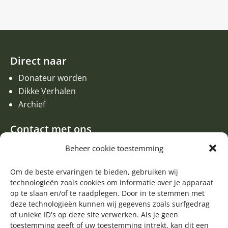
Direct naar
Donateur worden
Dikke Verhalen
Archief
Contact met ons
Een aanvraag of oproep plaatsen
Beheer cookie toestemming
Donateur worden
Contact met de redactie van de Zwerfsteen
Om de beste ervaringen te bieden, gebruiken wij
technologieën zoals cookies om informatie over je apparaat
Algemene informatie
op te slaan en/of te raadplegen. Door in te stemmen met
deze technologieën kunnen wij gegevens zoals surfgedrag

of unieke ID's op deze site verwerken. Als je geen
Volg ons op Facebook
toestemming geeft of uw toestemming intrekt, kan dit een