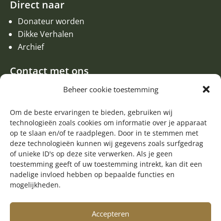
Direct naar
Donateur worden
Dikke Verhalen
Archief
Contact met ons
Een aanvraag of oproep plaatsen
Beheer cookie toestemming
Donateur worden
Contact met de redactie van de Zwerfsteen
Om de beste ervaringen te bieden, gebruiken wij
technologieën zoals cookies om informatie over je apparaat
Algemene informatie
op te slaan en/of te raadplegen. Door in te stemmen met
deze technologieën kunnen wij gegevens zoals surfgedrag

of unieke ID's op deze site verwerken. Als je geen
Volg ons op Facebook
toestemming geeft of uw toestemming intrekt, kan dit een
nadelige invloed hebben op bepaalde functies en
mogelijkheden.
Accepteren