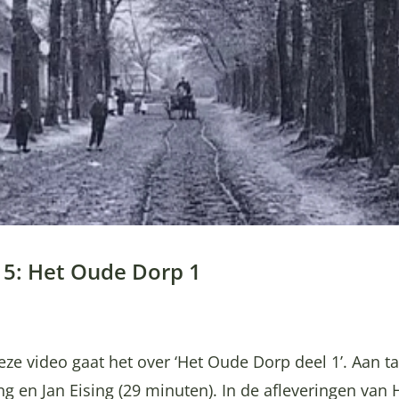
15: Het Oude Dorp 1
eze video gaat het over ‘Het Oude Dorp deel 1’. Aan ta
g en Jan Eising (29 minuten). In de afleveringen van 