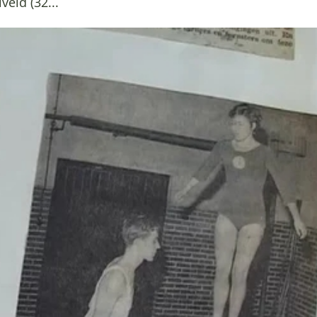
eld (32...