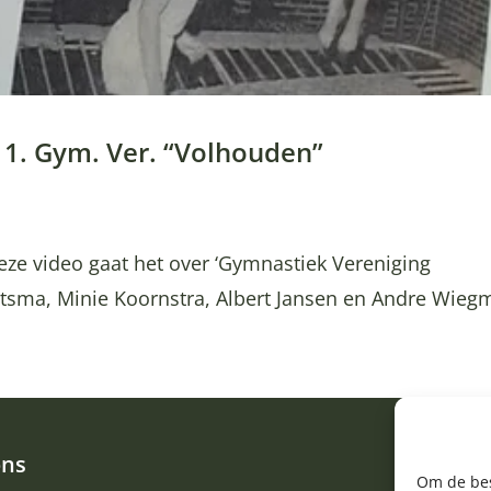
11. Gym. Ver. “Volhouden”
deze video gaat het over ‘Gymnastiek Vereniging
aitsma, Minie Koornstra, Albert Jansen en Andre Wie
ons
Om de bes