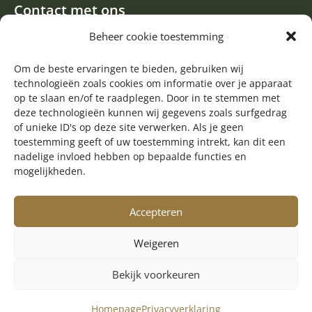
Contact met ons
Een aanvraag of oproep plaatsen
Beheer cookie toestemming
Donateur worden
Contact met de redactie van de Zwerfsteen
Om de beste ervaringen te bieden, gebruiken wij
technologieën zoals cookies om informatie over je apparaat
Algemene informatie
op te slaan en/of te raadplegen. Door in te stemmen met
deze technologieën kunnen wij gegevens zoals surfgedrag

of unieke ID's op deze site verwerken. Als je geen
Volg ons op Facebook
toestemming geeft of uw toestemming intrekt, kan dit een
nadelige invloed hebben op bepaalde functies en
mogelijkheden.
Accepteren
Weigeren
Bekijk voorkeuren
© Copyright 2025 Stichting Harm Tiesing
Realisatie:
Getaweb
Homepage
Privacyverklaring