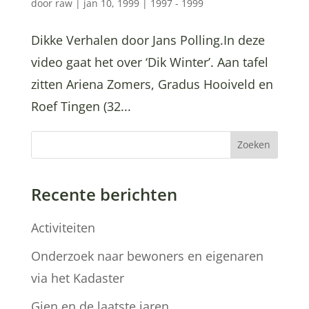
door
raw
|
jan 10, 1999
|
1997 - 1999
Dikke Verhalen door Jans Polling.In deze
video gaat het over ‘Dik Winter’. Aan tafel
zitten Ariena Zomers, Gradus Hooiveld en
Roef Tingen (32...
Zoeken
Recente berichten
Activiteiten
Onderzoek naar bewoners en eigenaren
via het Kadaster
Gien en de laatste jaren