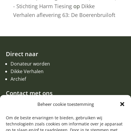
- Stichting Harm Tiesing
op
Dikke
Verhalen aflevering 63: De Boerenbruiloft
Direct naar
Donateur worden
Dikke Verhalen
Archief
Contact met ons
Een aanvraag of oproep plaatsen
Beheer cookie toestemming
Donateur worden
Contact met de redactie van de Zwerfsteen
Om de beste ervaringen te bieden, gebruiken wij
technologieën zoals cookies om informatie over je apparaat
Algemene informatie
op te slaan en/of te raadplegen. Door in te stemmen met