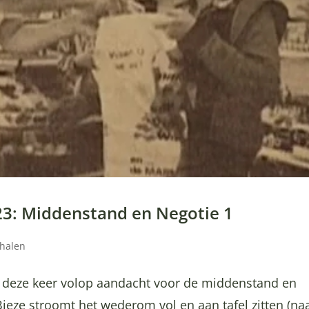
 23: Middenstand en Negotie 1
rhalen
t deze keer volop aandacht voor de middenstand en
Bieze stroomt het wederom vol en aan tafel zitten (na