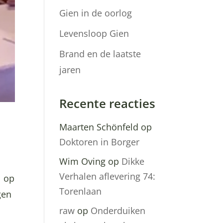
Gien in de oorlog
Levensloop Gien
Brand en de laatste
jaren
Recente reacties
Maarten Schönfeld
op
Doktoren in Borger
Wim Oving
op
Dikke
Verhalen aflevering 74:
l op
Torenlaan
gen
raw
op
Onderduiken