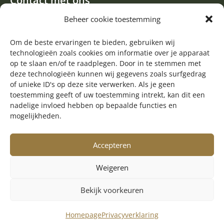
Contact met ons
Een aanvraag of oproep plaatsen
Beheer cookie toestemming
Donateur worden
Om de beste ervaringen te bieden, gebruiken wij
Contact met de redactie van de Zwerfsteen
technologieën zoals cookies om informatie over je apparaat
Algemene informatie
op te slaan en/of te raadplegen. Door in te stemmen met
deze technologieën kunnen wij gegevens zoals surfgedrag

of unieke ID's op deze site verwerken. Als je geen
Volg ons op Facebook
toestemming geeft of uw toestemming intrekt, kan dit een
nadelige invloed hebben op bepaalde functies en
mogelijkheden.
Accepteren
Weigeren
Bekijk voorkeuren
© Copyright 2025 Stichting Harm Tiesing
Realisatie:
Getaweb
Homepage
Privacyverklaring