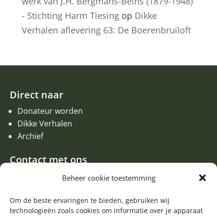
werk van J.H. Bergmans-Beins (1879-1948)
- Stichting Harm Tiesing
op
Dikke
Verhalen aflevering 63: De Boerenbruiloft
Direct naar
Donateur worden
Dikke Verhalen
Archief
Contact met ons
Een aanvraag of oproep plaatsen
Beheer cookie toestemming
Donateur worden
Contact met de redactie van de Zwerfsteen
Om de beste ervaringen te bieden, gebruiken wij
technologieën zoals cookies om informatie over je apparaat
Algemene informatie