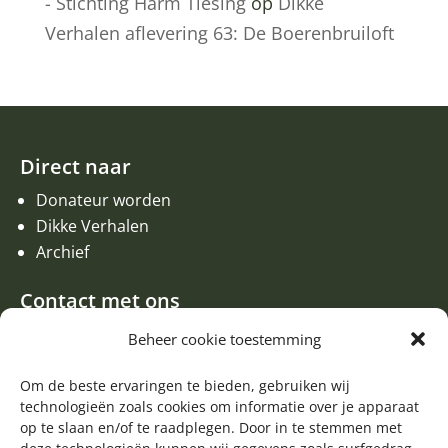
- Stichting Harm Tiesing
op
Dikke
Verhalen aflevering 63: De Boerenbruiloft
Direct naar
Donateur worden
Dikke Verhalen
Archief
Contact met ons
Een aanvraag of oproep plaatsen
Beheer cookie toestemming
Donateur worden
Contact met de redactie van de Zwerfsteen
Om de beste ervaringen te bieden, gebruiken wij
technologieën zoals cookies om informatie over je apparaat
Algemene informatie
op te slaan en/of te raadplegen. Door in te stemmen met