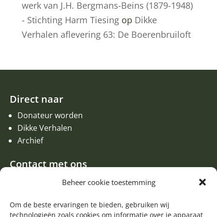
werk van J.H. Bergmans-Beins (1879-1948)
- Stichting Harm Tiesing
op
Dikke
Verhalen aflevering 63: De Boerenbruiloft
Direct naar
Donateur worden
Dikke Verhalen
Archief
Contact met ons
Een aanvraag of oproep plaatsen
Beheer cookie toestemming
Donateur worden
Contact met de redactie van de Zwerfsteen
Om de beste ervaringen te bieden, gebruiken wij
technologieën zoals cookies om informatie over je apparaat