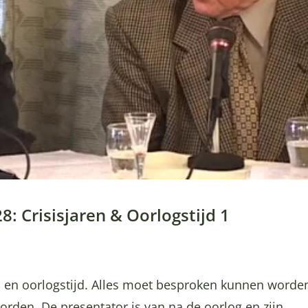
8: Crisisjaren & Oorlogstijd 1
en en oorlogstijd. Alles moet besproken kunnen worde
den. De presentator is van na de oorlog en zijn