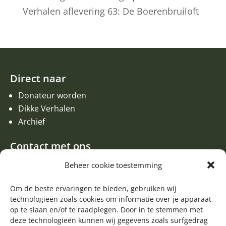
Verhalen aflevering 63: De Boerenbruiloft
Direct naar
Donateur worden
Dikke Verhalen
Archief
Contact met ons
Een aanvraag of oproep plaatsen
Beheer cookie toestemming
Donateur worden
Om de beste ervaringen te bieden, gebruiken wij
Contact met de redactie van de Zwerfsteen
technologieën zoals cookies om informatie over je apparaat
Algemene informatie
op te slaan en/of te raadplegen. Door in te stemmen met
deze technologieën kunnen wij gegevens zoals surfgedrag