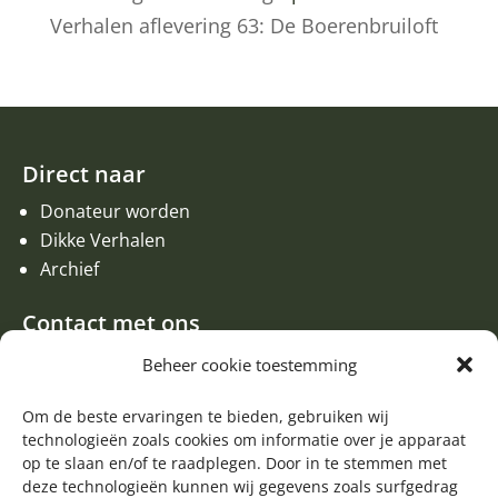
Verhalen aflevering 63: De Boerenbruiloft
Direct naar
Donateur worden
Dikke Verhalen
Archief
Contact met ons
Een aanvraag of oproep plaatsen
Beheer cookie toestemming
Donateur worden
Contact met de redactie van de Zwerfsteen
Om de beste ervaringen te bieden, gebruiken wij
technologieën zoals cookies om informatie over je apparaat
Algemene informatie
op te slaan en/of te raadplegen. Door in te stemmen met
deze technologieën kunnen wij gegevens zoals surfgedrag