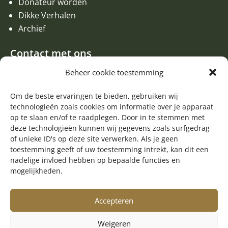
Donateur worden
Dikke Verhalen
Archief
Contact met ons
Een aanvraag of oproep plaatsen
Beheer cookie toestemming
Donateur worden
Contact met de redactie van de Zwerfsteen
Om de beste ervaringen te bieden, gebruiken wij
technologieën zoals cookies om informatie over je apparaat
Algemene informatie
op te slaan en/of te raadplegen. Door in te stemmen met
deze technologieën kunnen wij gegevens zoals surfgedrag

of unieke ID's op deze site verwerken. Als je geen
Volg ons op Facebook
toestemming geeft of uw toestemming intrekt, kan dit een
nadelige invloed hebben op bepaalde functies en
mogelijkheden.
Accepteren
Weigeren