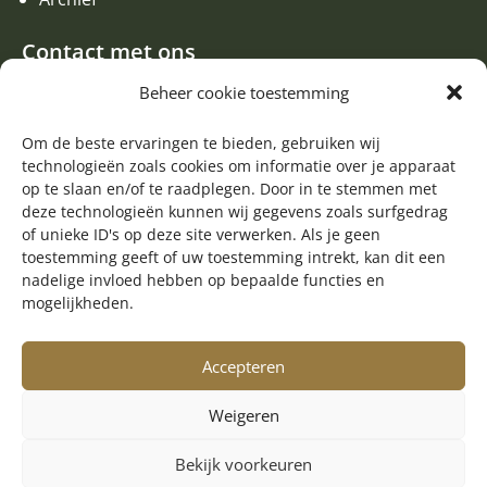
Contact met ons
Een aanvraag of oproep plaatsen
Beheer cookie toestemming
Donateur worden
Contact met de redactie van de Zwerfsteen
Om de beste ervaringen te bieden, gebruiken wij
technologieën zoals cookies om informatie over je apparaat
Algemene informatie
op te slaan en/of te raadplegen. Door in te stemmen met
deze technologieën kunnen wij gegevens zoals surfgedrag

of unieke ID's op deze site verwerken. Als je geen
Volg ons op Facebook
toestemming geeft of uw toestemming intrekt, kan dit een
nadelige invloed hebben op bepaalde functies en
mogelijkheden.
Accepteren
Weigeren
Bekijk voorkeuren
© Copyright 2025 Stichting Harm Tiesing