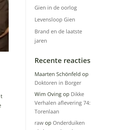
Gien in de oorlog
Levensloop Gien
Brand en de laatste
jaren
Recente reacties
Maarten Schönfeld
op
Doktoren in Borger
Wim Oving
op
Dikke
it
Verhalen aflevering 74:
e
Torenlaan
raw
op
Onderduiken