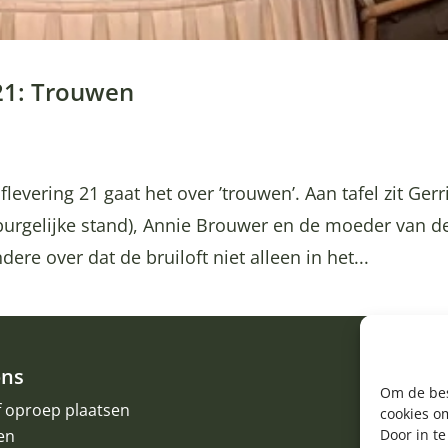
 21: Trouwen
levering 21 gaat het over ’trouwen’. Aan tafel zit Gerr
burgelijke stand), Annie Brouwer en de moeder van d
re over dat de bruiloft niet alleen in het...
ons
Om de bes
f oproep plaatsen
cookies om
Door in t
en