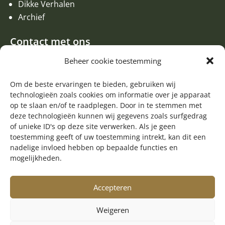
Dikke Verhalen
Archief
Contact met ons
Een aanvraag of oproep plaatsen
Beheer cookie toestemming
Donateur worden
Contact met de redactie van de Zwerfsteen
Om de beste ervaringen te bieden, gebruiken wij
technologieën zoals cookies om informatie over je apparaat
Algemene informatie
op te slaan en/of te raadplegen. Door in te stemmen met
deze technologieën kunnen wij gegevens zoals surfgedrag

of unieke ID's op deze site verwerken. Als je geen
Volg ons op Facebook
toestemming geeft of uw toestemming intrekt, kan dit een
nadelige invloed hebben op bepaalde functies en
mogelijkheden.
Accepteren
Weigeren