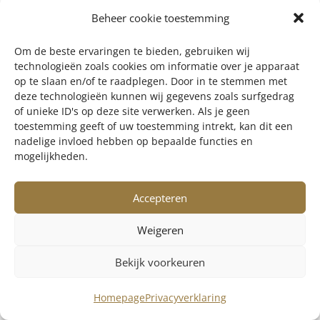
(twee jaar) op de arm van zijn
Beheer cookie toestemming
moeder Jantien, is het gezin de
Om de beste ervaringen te bieden, gebruiken wij
wanhoop nabij.
technologieën zoals cookies om informatie over je apparaat
op te slaan en/of te raadplegen. Door in te stemmen met
In huize Jakobs-Warringa duikt een
deze technologieën kunnen wij gegevens zoals surfgedrag
joodse onderduiker op, die daar
of unieke ID's op deze site verwerken. Als je geen
toestemming geeft of uw toestemming intrekt, kan dit een
tweeënhalfjaar zat ondergedoken.
nadelige invloed hebben op bepaalde functies en
Jaap Krammer overleeft de oorlog.
mogelijkheden.
Niemand in Borger wist dat hij er zat
ondergedoken. In Westdorp wordt
Accepteren
het feest met de schippers op het
water gevierd. In de laadruimten
Weigeren
klinkt gezang en wordt
Bekijk voorkeuren
mondharmonica gespeeld. Enkele
families wachten nog op nieuws van
Homepage
Privacyverklaring
hun vader of man. Sommige