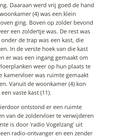
ing. Daaraan werd vrij goed de hand
 woonkamer (4) was een klein
r boven ging. Boven op zolder bevond
er een zoldertje was. De rest was
onder de trap was een kast, die
en. In de verste hoek van die kast
t en er was een ingang gemaakt om
vloerplanken weer op hun plaats te
 de kamervloer was ruimte gemaakt
en. Vanuit de woonkamer (4) kon
een vaste kast (11).
Hierdoor ontstond er een ruimte
n van de zoldervloer te verwijderen
mte is door ‘radio Vogelzang’ uit
, een radio-ontvanger en een zender