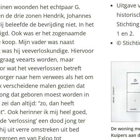
Uitgave 
uinen woonden het echtpaar G.
historisc
 en de drie zonen Hendrik, Johannes
Stichtin
ij beleefde de bevrijding niet. In het
tigd. Ook was er het zogenaamde
1 en 2.
e koop. Mijn vader was naast
© Sticht
 was hij veeverloskundige. Hiervoor
e graag veearts worden, maar
or wat het veeverlossen betreft
 Borger naar hem verwees als het om
 ik verscheidene malen gezien dat
 jong dat geboren moest worden in
zei dan altijd: “zo, dan heeft
”. Ook herinner ik mij heel goed,
de ‘verlossing’ een dood jong ter
hij uit verre omstreken uit bed
De woning met
Kuipers aan d
groen en van Exloo tot