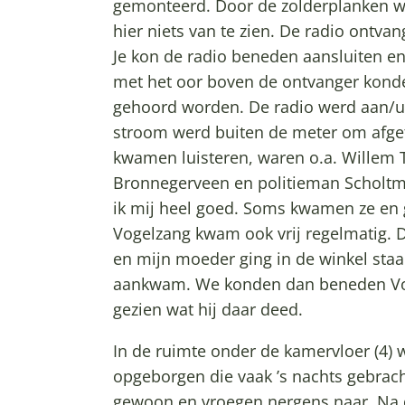
gemonteerd. Door de zolderplanken we
hier niets van te zien. De radio ontva
Je kon de radio beneden aansluiten en
met het oor boven de ontvanger konde
gehoord worden. De radio werd aan/uit
stroom werd buiten de meter om afge
kwamen luisteren, waren o.a. Willem T
Bronnegerveen en politieman Scholtme
ik mij heel goed. Soms kwamen ze en 
Vogelzang kwam ook vrij regelmatig.
en mijn moeder ging in de winkel staan
aankwam. We konden dan beneden Voge
gezien wat hij daar deed.
In de ruimte onder de kamervloer (4)
opgeborgen die vaak ’s nachts gebrach
gewoon en vroegen nergens naar. Na d