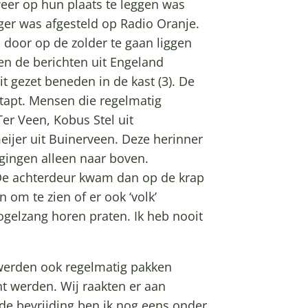
er op hun plaats te leggen was
nger was afgesteld op Radio Oranje.
 door op de zolder te gaan liggen
n de berichten uit Engeland
 gezet beneden in de kast (3). De
tapt. Mensen die regelmatig
er Veen, Kobus Stel uit
ijer uit Buinerveen. Deze herinner
gingen alleen naar boven.
 De achterdeur kwam dan op de krap
 om te zien of er ook ‘volk’
lzang horen praten. Ik heb nooit
 werden ook regelmatig pakken
t werden. Wij raakten er aan
e bevrijding ben ik nog eens onder