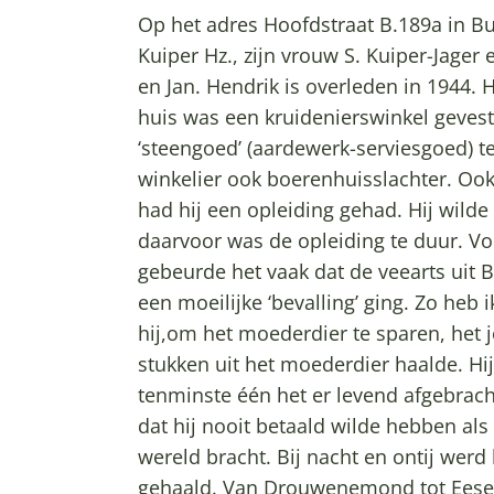
Op het adres Hoofdstraat B.189a in B
Kuiper Hz., zijn vrouw S. Kuiper-Jager
en Jan. Hendrik is overleden in 1944. H
huis was een kruidenierswinkel geves
‘steengoed’ (aardewerk-serviesgoed) t
winkelier ook boerenhuisslachter. Ook
had hij een opleiding gehad. Hij wild
daarvoor was de opleiding te duur. Vo
gebeurde het vaak dat de veearts uit
een moeilijke ‘bevalling’ ging. Zo heb
hij,om het moederdier te sparen, het
stukken uit het moederdier haalde. Hij 
tenminste één het er levend afgebracht
dat hij nooit betaald wilde hebben als 
wereld bracht. Bij nacht en ontij werd 
gehaald. Van Drouwenemond tot Eeser