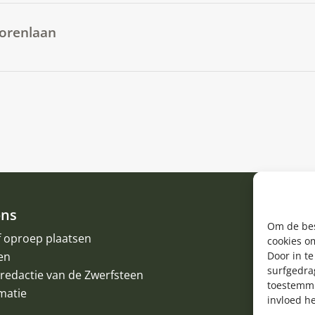
Torenlaan
ons
Om de bes
f oproep plaatsen
cookies om
en
Door in t
surfgedrag
redactie van de Zwerfsteen
toestemmi
matie
invloed h