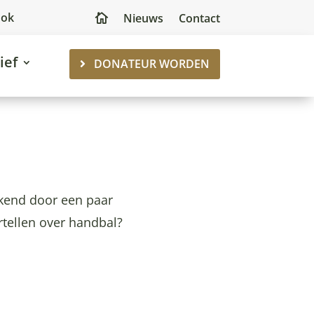
ook
Nieuws
Contact

ief
DONATEUR WORDEN
ekend door een paar
rtellen over handbal?