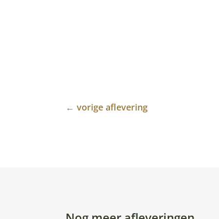
←
vorige aflevering
Nog meer afleveringen