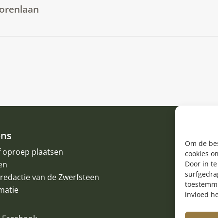
Torenlaan
ons
Om de bes
f oproep plaatsen
cookies om
en
Door in t
surfgedrag
redactie van de Zwerfsteen
toestemmi
matie
invloed h