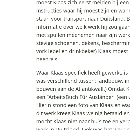
moest Klaas zich eerst melden bij een
instructies waar hij moest zijn en wan
staan voor transport naar Duitsland. B
informatie over welk werk hij zou gaan
met spullen meenemen naar zijn werk 
stevige schoenen, dekens, beschermin
vork lepel en drinkbeker) Klaas moes
heenreis.
Waar Klaas specifiek heeft gewerkt, is
was verschillend tussen: landbouw, in
bouwen aan de Atlantikwall.) Omdat Kl
een “ArbeitsBuch Für Ausländer” (een 
Hierin stond een foto van Klaas en wa
dit werk kreeg Klaas weinig betaald en
mocht Klaas niet naar huis toe en verbl
werk in Duitsland. Ook was het werk n