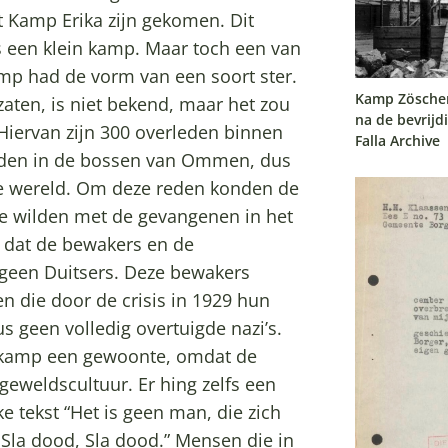
et Kamp Erika zijn gekomen. Dit
een klein kamp. Maar toch een van
amp had de vorm van een soort ster.
Kamp Zöschen
aten, is niet bekend, maar het zou
na de bevrijdi
iervan zijn 300 overleden binnen
Falla Archive
dden in de bossen van Ommen, dus
e wereld. Om deze reden konden de
e wilden met de gevangenen in het
, dat de bewakers en de
een Duitsers. Deze bewakers
n die door de crisis in 1929 hun
s geen volledig overtuigde nazi’s.
t kamp een gewoonte, omdat de
eweldscultuur. Er hing zelfs een
e tekst “Het is geen man, die zich
Sla dood, Sla dood.” Mensen die in