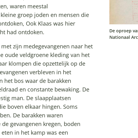
ten, waren meestal
n kleine groep joden en mensen die
ontdoken, Ook Klaas was hier
De oproep van
cht had ontdoken.
Nationaal Arc
n met zijn medegevangenen naar het
de oude veldgroene kleding van het
ar klompen die opzettelijk op de
evangenen verbleven in het
n het bos waar de barakken
eldraad en constante bewaking. De
stig man. De slaapplaatsen
die boven elkaar hingen. Soms
bben. De barakken waren
e de gevangenen kregen, boden
 eten in het kamp was een