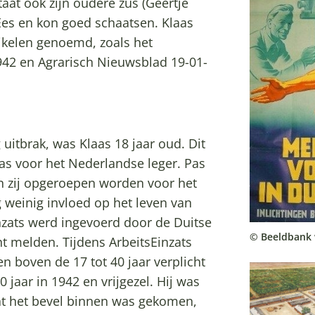
at ook zijn oudere zus (Geertje
 Ees en kon goed schaatsen. Klaas
ikelen genoemd, zoals het
42 en Agrarisch Nieuwsblad 19-01-
itbrak, was Klaas 18 jaar oud. Dit
was voor het Nederlandse leger. Pas
n zij opgeroepen worden voor het
g weinig invloed op het leven van
nzats werd ingevoerd door de Duitse
© Beeldbank
ht melden. Tijdens ArbeitsEinzats
n boven de 17 tot 40 jaar verplicht
 jaar in 1942 en vrijgezel. Hij was
at het bevel binnen was gekomen,