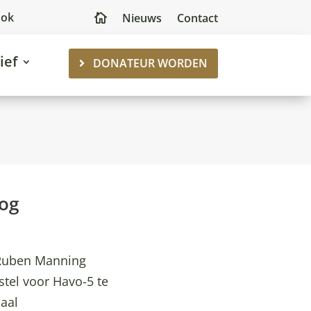
ook
Nieuws
Contact

ief
DONATEUR WORDEN
log
 Ruben Manning
stel voor Havo-5 te
aal