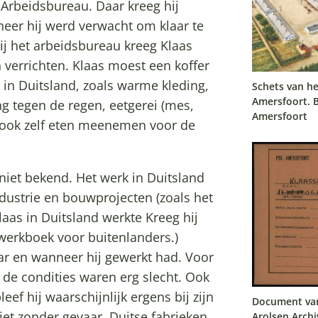
 Arbeidsbureau. Daar kreeg hij
neer hij werd verwacht om klaar te
ij het arbeidsbureau kreeg Klaas
 verrichten. Klaas moest een koffer
in Duitsland, zoals warme kleding,
Schets van h
Amersfoort. 
g tegen de regen, eetgerei (mes,
Amersfoort
t ook zelf eten meenemen voor de
 niet bekend. Het werk in Duitsland
dustrie en bouwprojecten (zoals het
aas in Duitsland werkte Kreeg hij
werkboek voor buitenlanders.)
ar en wanneer hij gewerkt had. Voor
 de condities waren erg slecht. Ook
eef hij waarschijnlijk ergens bij zijn
Document van
iet zonder gevaar. Duitse fabrieken
Arolsen Archi