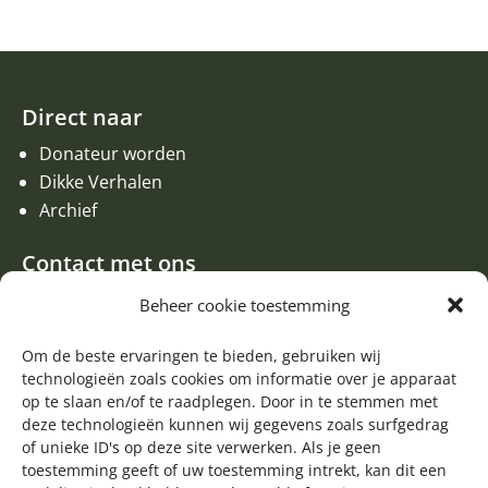
Direct naar
Donateur worden
Dikke Verhalen
Archief
Contact met ons
Een aanvraag of oproep plaatsen
Beheer cookie toestemming
Donateur worden
Contact met de redactie van de Zwerfsteen
Om de beste ervaringen te bieden, gebruiken wij
technologieën zoals cookies om informatie over je apparaat
Algemene informatie
op te slaan en/of te raadplegen. Door in te stemmen met
deze technologieën kunnen wij gegevens zoals surfgedrag

of unieke ID's op deze site verwerken. Als je geen
Volg ons op Facebook
toestemming geeft of uw toestemming intrekt, kan dit een